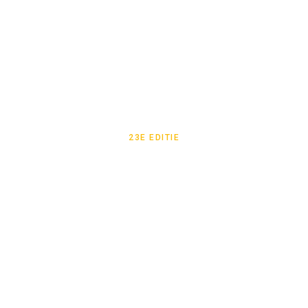
23E EDITIE
De Nyenrode Rally
2022