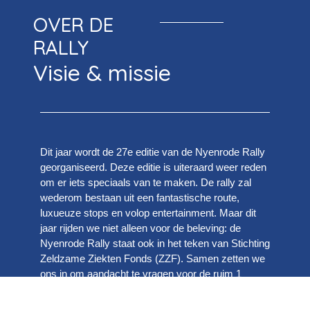
OVER DE
RALLY
Visie & missie
Dit jaar wordt de 27e editie van de Nyenrode Rally
georganiseerd. Deze editie is uiteraard weer reden
om er iets speciaals van te maken. De rally zal
wederom bestaan uit een fantastische route,
luxueuze stops en volop entertainment. Maar dit
jaar rijden we niet alleen voor de beleving: de
Nyenrode Rally staat ook in het teken van Stichting
Zeldzame Ziekten Fonds (ZZF). Samen zetten we
ons in om aandacht te vragen voor de ruim 1
miljoen Nederlanders die leven met een zeldzame
ziekte en dragen we bij aan onderzoek,